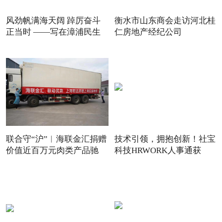
风劲帆满海天阔 踔厉奋斗
衡水市山东商会走访河北桂
正当时 ——写在漳浦民生
仁房地产经纪公司
联合守“沪”︱海联金汇捐赠
技术引领，拥抱创新！社宝
价值近百万元肉类产品驰
科技HRWORK人事通获
得“20