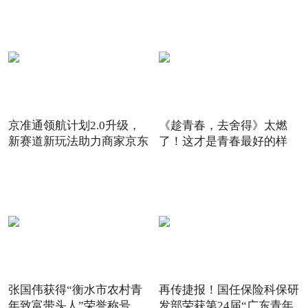
京准通领航计划2.0升级，
《趁青春，去舍得》太燃
新赛道新玩法助力商家京东
了！这才是青春最好的样
6
子！
张国伟获得“衡水市农村青
再传捷报！国任保险科保研
年致富带头人”荣誉称号
发部荣获第24届“广东青年