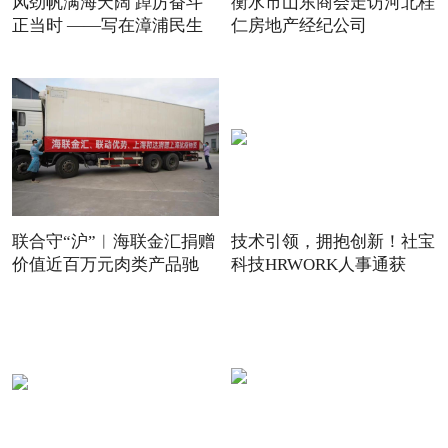
风劲帆满海天阔 踔厉奋斗
衡水市山东商会走访河北桂
正当时 ——写在漳浦民生
仁房地产经纪公司
联合守“沪”︱海联金汇捐赠
技术引领，拥抱创新！社宝
价值近百万元肉类产品驰
科技HRWORK人事通获
得“20