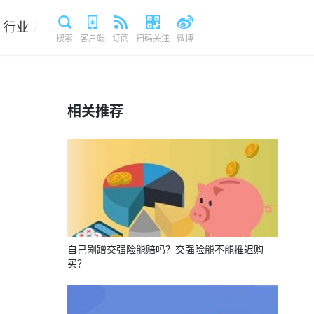
行业
/
搜索
客户端
订阅
扫码关注
微博
相关推荐
自己剐蹭交强险能赔吗？交强险能不能推迟购
买？