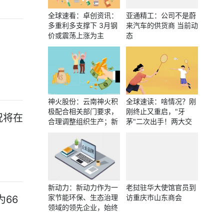
全球速看：卓创资讯：
亚通精工：公司不是蔚
多重利多支撑下 3月钢
来汽车的供货商 当前动
价或震荡上涨为主
态
神火股份：云南神火积
全球速读：啥情况？刚
极配合相关部门要求，
刚终止又重启，"牙
况将在
合理调整组织生产；新
茅"二次出手！两大交
疆神火生产运营正常 热
易所火速发函，公司控
头条
制权到底归谁？
新动力：新动力作为一
老挝驻华大使馆官员到
家节能环保、生态治理
访重庆市山东商会
为66
领域的领先企业，始终
将环境治理业务作为企