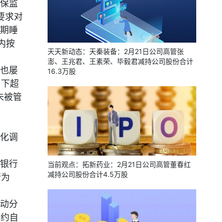
银保监
要求对
期睡
内按
天天新动态：天秦装备：2月21日公司高管张
澎、王兆君、王素荣、毕毅君减持公司股份合计
也屡
16.3万股
名下超
未被管
化调
银行
当前观点：拓新药业：2月21日公司高管董春红
减持公司股份合计4.5万股
行为
动分
签约自