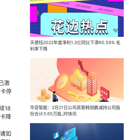
天德钰2022年度净利1.3亿同比下滑60.59% 毛
利率下降
已激
用卡停
华亚智能：2月21日公司高管韩旭鹏减持公司股
18
份合计3.65万股_时快讯
卡降
诸如