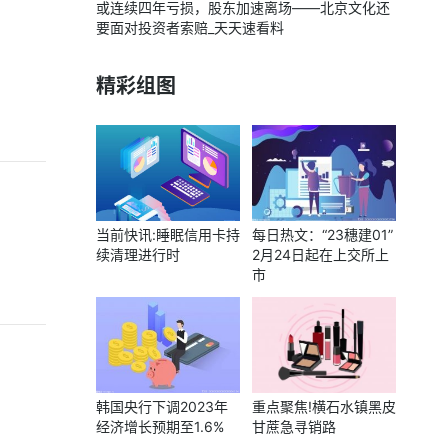
或连续四年亏损，股东加速离场——北京文化还
要面对投资者索赔_天天速看料
精彩组图
当前快讯:睡眠信用卡持
每日热文：“23穗建01”
续清理进行时
2月24日起在上交所上
市
韩国央行下调2023年
重点聚焦!横石水镇黑皮
经济增长预期至1.6%
甘蔗急寻销路