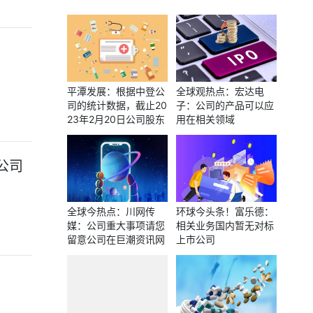
平潭发展：根据中登公
全球观热点：宏达电
司的统计数据，截止20
子：公司的产品可以应
23年2月20日公司股东
用在相关领域
人数为98460人
公司
全球今热点：川网传
环球今头条！富乐德：
媒：公司重大事项请您
相关业务国内暂无对标
留意公司在巨潮资讯网
上市公司
（www.cninfo.com.c
n）披露的公告