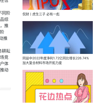
在信
不同阶
侃财丨虎生三子 必有一彪
品综
，推
阶
动推
务耕耘
场竞
同益中2022年度净利1.72亿同比增长226.74%
加大复合材料市场开拓力度
户体
推动