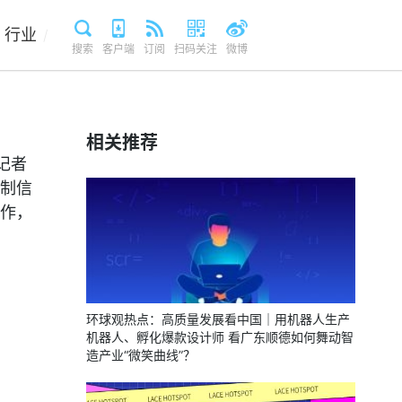
行业
/
搜索
客户端
订阅
扫码关注
微博
相关推荐
记者
制信
工作，
环球观热点：高质量发展看中国｜用机器人生产
机器人、孵化爆款设计师 看广东顺德如何舞动智
造产业“微笑曲线”？