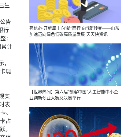
已生
公告
强信心·开新局丨向“新”而行 向“绿”转变——山东
银行
加速迈向绿色低碳高质量发展 天天快资讯
调整：
期累计
示，
卡现
【世界热闻】第六届“创客中国”人工智能中小企
规实
业创新创业大赛总决赛举行
时表
发卡、
卡占
跃。