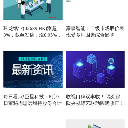
玖龙纸业(02689.HK)涨超
豪森智能：二级市场股价表
8%，截至发稿，涨8.05%，
现受多种因素综合影响
报7
每日看点!巨星科技：6月9
收视口碑双丰收！ 瑞众保
日董秘周思远增持股份合计
险央视综艺联动圆满收官！
3