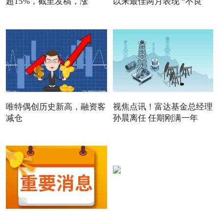
超15%，截至发稿，涨
以来最佳两月表现 “不良
13.76
唯特偶创历史新高，融资客
视焦点讯！富达基金总经理
减仓
孙晨离任 任期刚满一年