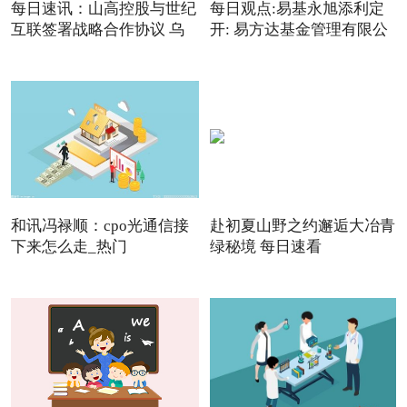
每日速讯：山高控股与世纪
每日观点:易基永旭添利定
互联签署战略合作协议 乌
开: 易方达基金管理有限公
和讯冯禄顺：cpo光通信接
赴初夏山野之约邂逅大冶青
下来怎么走_热门
绿秘境 每日速看