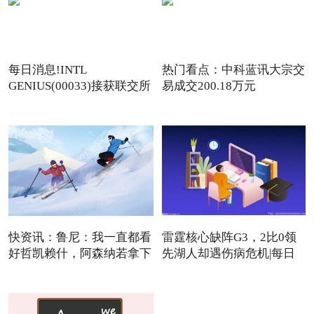
每日消息!INTL
热门看点：中科蓝讯大宗交
GENIUS(00033)接获联交所
易成交200.18万元
额外复牌指
快资讯：鲁尼：我一直都看
雷霆核心缺阵G3，2比0领
好哲凯赖什，阿森纳若拿下
先湖人却遇伤病危机|每日
焦点