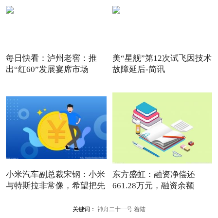
每日快看：泸州老窖：推
美“星舰”第12次试飞因技术
出“红60”发展宴席市场
故障延后-简讯
小米汽车副总裁宋钢：小米
东方盛虹：融资净偿还
与特斯拉非常像，希望把先
661.28万元，融资余额
15.15亿元
关键词：
神舟二十一号
着陆