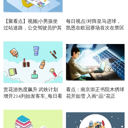
【聚看点】视频|小男孩坐
每日视点!对阵皇马进球，
过站迷路，公交驾驶员护其
凯恩在欧冠赛场首次在禁区
赏花游热度飙升 武铁计划
看点：南京崇正书院木绣球
增开214列始发客车_每日看
花开如雪 入画“品”花正
点