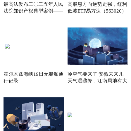
最高法发布二〇二五年人民
高股息方向逆势走强，红利
法院知识产权典型案例——
低波ETF易方达（563020）
霍尔木兹海峡19日无船舶通
冷空气要来了 安徽未来几
行记录
天气温骤降，江南局地有大