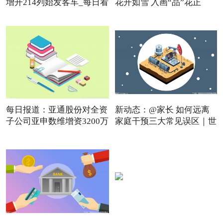
增开214列始发客车_每日看
花开如雪 入画“品”花正
点
每日报道：亚通股份对全资
新动态：@家长 如何远离
子公司亚申数维增资3200万
家庭干预三大常见误区｜世