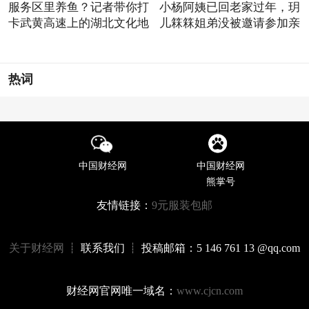
服务区里养鱼？记者带你打
小杨阿姨已回老家过年，玥
卡武黄高速上的湖北文化地
儿箖箖姐弟没被邀请参加亲
热词
中国财经网
中国财经网
熊掌号
友情链接：
9元服装包邮
关于财经网
┊ 联系我们 ┊ 投稿邮箱：5 146 761 13 @qq.com
财经网官网唯一域名：
www.cjcn.com