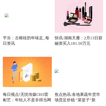
平乐：古榕桂韵年味足_每
快讯:湖南天雁：2月13日获
日资讯
融资买入181.50万元
每日视点!无忧传媒CEO雷
焦点热讯:各地果蔬年货市
彬艺：年轻人不是非得当网
场货足价稳 “菜篮子”新
红