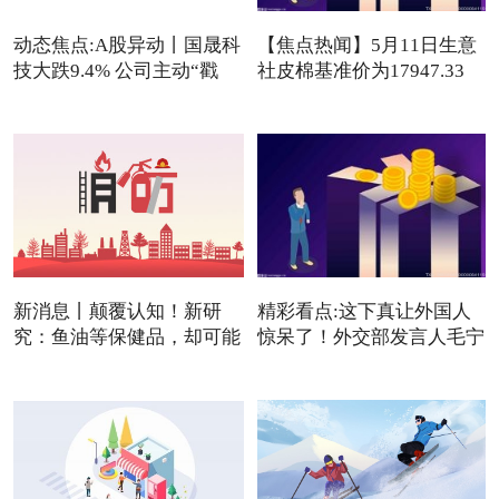
动态焦点:A股异动丨国晟科
【焦点热闻】5月11日生意
技大跌9.4% 公司主动“戳
社皮棉基准价为17947.33
元/吨
新消息丨颠覆认知！新研
精彩看点:这下真让外国人
究：鱼油等保健品，却可能
惊呆了！外交部发言人毛宁
是