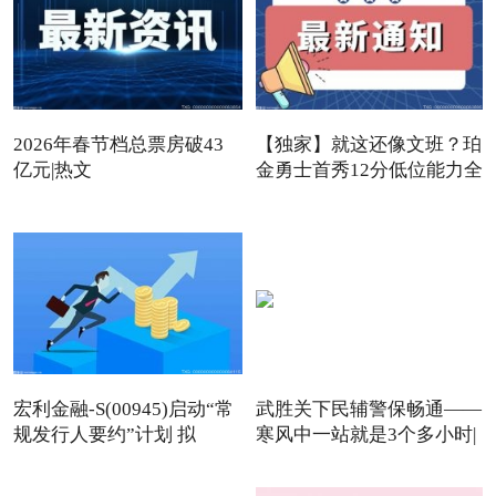
2026年春节档总票房破43
【独家】就这还像文班？珀
亿元|热文
金勇士首秀12分低位能力全
宏利金融-S(00945)启动“常
武胜关下民辅警保畅通——
规发行人要约”计划 拟
寒风中一站就是3个多小时|