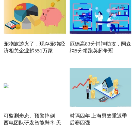
宠物旅游火了，现存宠物经
厄德高83分钟神助攻，阿森
济相关企业超551万家
纳5分领跑英超争冠
可监测步态、预警摔倒——
时隔四年 上海男篮重返季
西电团队研发智能鞋垫 天
后赛四强