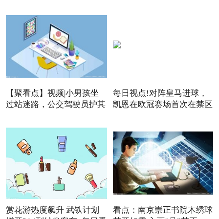
【聚看点】视频|小男孩坐
每日视点!对阵皇马进球，
过站迷路，公交驾驶员护其
凯恩在欧冠赛场首次在禁区
赏花游热度飙升 武铁计划
看点：南京崇正书院木绣球