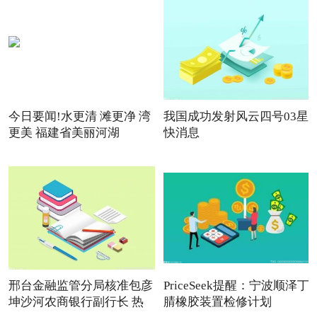
今日要闻!水更清 滩更净 湾
我国成功发射风云四号03星
更美 福建省美丽河湖
快消息
邢台金融监管分局核准包彦
PriceSeek提醒：宁波顺泽丁
坤沙河农商银行副行长 热
腈橡胶装置检修计划