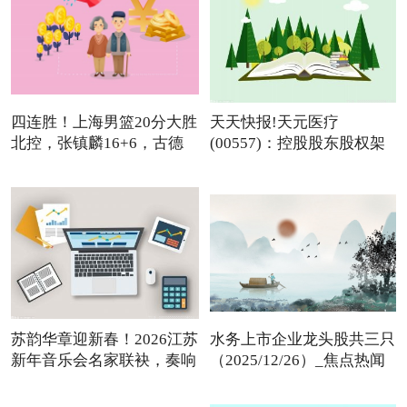
四连胜！上海男篮20分大胜
天天快报!天元医疗
北控，张镇麟16+6，古德
(00557)：控股股东股权架
温
构变动
苏韵华章迎新春！2026江苏
水务上市企业龙头股共三只
新年音乐会名家联袂，奏响
（2025/12/26）_焦点热闻