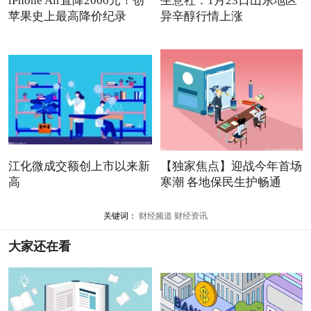
iPhone Air直降2000元！创
生意社：1月23日山东地区
苹果史上最高降价纪录
异辛醇行情上涨
江化微成交额创上市以来新
【独家焦点】迎战今年首场
高
寒潮 各地保民生护畅通
关键词：
财经频道
财经资讯
大家还在看