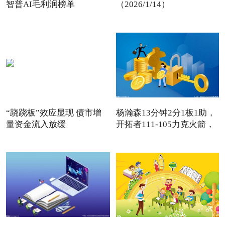
智普AI毛利润榜单
（2026/1/14）
“跷跷板”效应显现 债市增
杨瀚森13分钟2分1板1助，
量资金流入放缓
开拓者111-105力克火箭，
卡