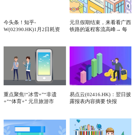
今头条！知乎-
元旦假期结束，来看看广西
W(02390.HK)1月2日耗资
铁路的返程客流高峰→ 每
11.12万美元回
重点聚焦!“冰雪+”“非遗
易点云(02416.HK)：翌日披
+”“体育+” 元旦旅游市
露报表内容摘要 快报