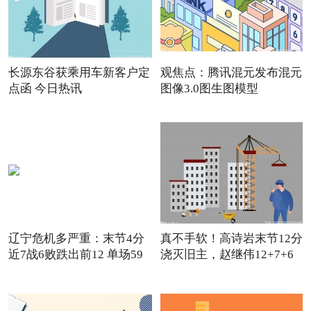
长源东谷获乘用车新客户定
观焦点：腾讯混元发布混元
点函 今日热讯
图像3.0图生图模型
辽宁危机多严重：末节4分
真不手软！高诗岩末节12分
近7战6败跌出前12 单场59
浇灭旧主，赵继伟12+7+6
怒