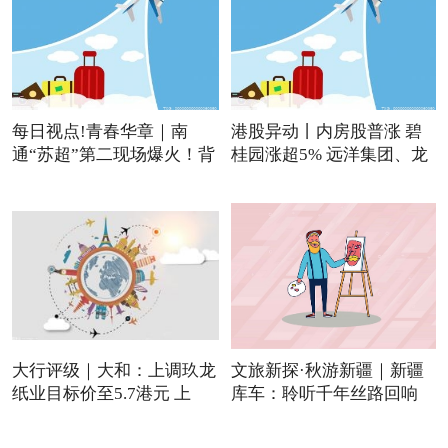
每日视点!青春华章｜南
港股异动丨内房股普涨 碧
通“苏超”第二现场爆火！背
桂园涨超5% 远洋集团、龙
大行评级｜大和：上调玖龙
文旅新探·秋游新疆｜新疆
纸业目标价至5.7港元 上
库车：聆听千年丝路回响