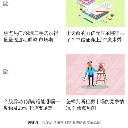
焦点热门:深圳二手房录得
十天前的31亿元压单哪里去
量呈现波动调整 市场期
了？中信证券上演“魔术秀
个股异动 | 湖南裕能涨幅一
怎样判断租房市场的竞争情
度触及20% 下游市场需
况？|焦点热闻
关键词：
维尔茨
斯洛特
利物浦
伊萨克
水晶宫队