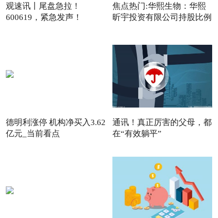
观速讯丨尾盘急拉！
焦点热门:华熙生物：华熙
600619，紧急发声！
昕宇投资有限公司持股比例
德明利涨停 机构净买入3.62
通讯！真正厉害的父母，都
亿元_当前看点
在“有效躺平”