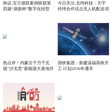
热议:宝兰德双案例斩获第
今日关注:北纬科技：天宇
四届“鼎新杯”数字化转型
经纬合作试点无人机配送消
热点评！内蒙古千万千瓦
国铁集团：新建温福高铁开
级“沙戈荒”新能源大基地开
工 计划2030年通车