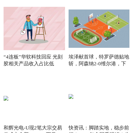
“4连板”华软科技回应 光刻
埃泽献首球，特罗萨德贴地
胶相关产品收入占比低
斩，阿森纳2-0维尔港，下
和辉光电-U现2笔大宗交易
快资讯：脚踏实地，稳步前