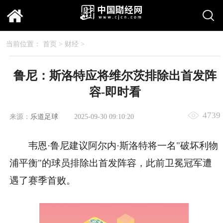
当前位置：
首页
>
财经
>
鲁尼：斯洛特应将维尔茨排除出首发阵
容-即时看
4739
来源：
乐道足球
2025-09-30 09:10:20
韦恩·鲁尼建议阿尔内·斯洛特将一名"破坏利物
浦平衡"的球员排除出首发阵容，此前卫冕冠军遭
遇了赛季首败。