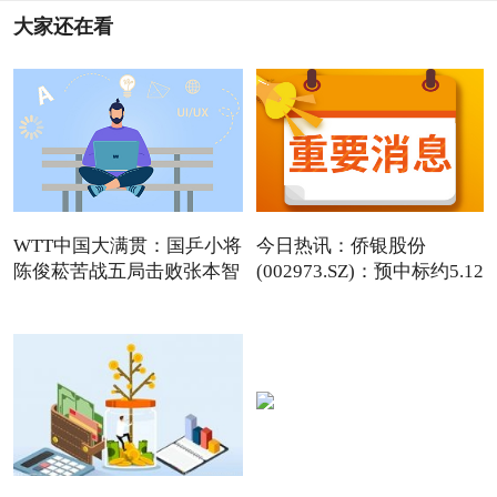
大家还在看
WTT中国大满贯：国乒小将
今日热讯：侨银股份
陈俊菘苦战五局击败张本智
(002973.SZ)：预中标约5.12
和
亿元