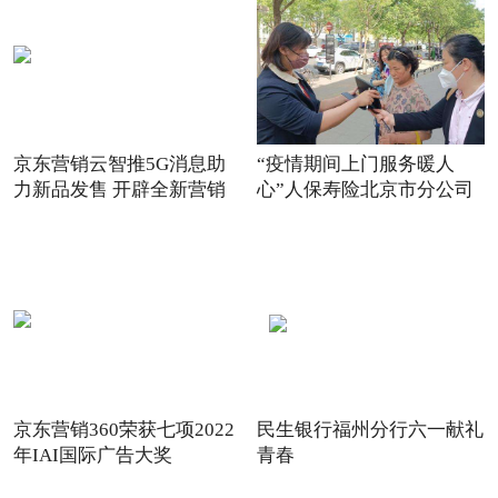
京东营销云智推5G消息助
“疫情期间上门服务暖人
力新品发售 开辟全新营销
心”人保寿险北京市分公司
场景
践
京东营销360荣获七项2022
民生银行福州分行六一献礼
年IAI国际广告大奖
青春