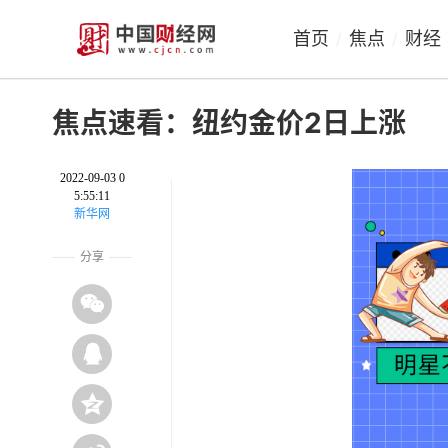
首页
焦点
财经
/
/
焦点速看：纽约金价2日上涨
2022-09-03 0
5:55:11
新华网
分享