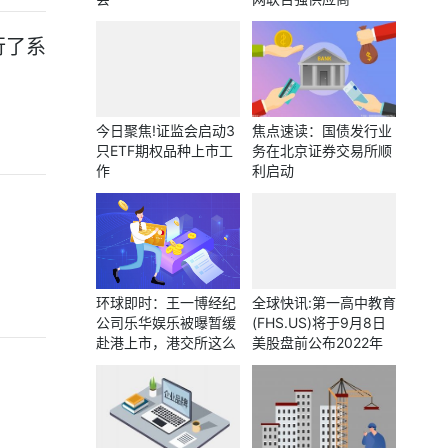
行了系
今日聚焦!证监会启动3
焦点速读：国债发行业
只ETF期权品种上市工
务在北京证券交易所顺
作
利启动
环球即时：王一博经纪
全球快讯:第一高中教育
公司乐华娱乐被曝暂缓
(FHS.US)将于9月8日
赴港上市，港交所这么
美股盘前公布2022年
回应
上半年业绩