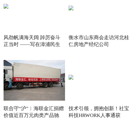
风劲帆满海天阔 踔厉奋斗
衡水市山东商会走访河北桂
正当时 ——写在漳浦民生
仁房地产经纪公司
联合守“沪”︱海联金汇捐赠
技术引领，拥抱创新！社宝
价值近百万元肉类产品驰
科技HRWORK人事通获
得“20