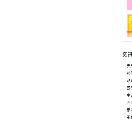
资
云
牛
右
重