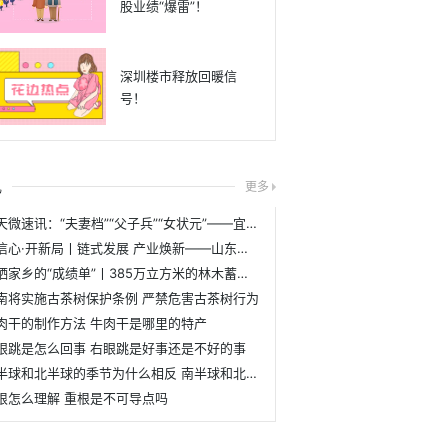
股业绩“爆雷”！
深圳楼市释放回暖信
号！
讯
更多
天天微速讯：“夫妻档”“父子兵”“女状元”——宜春种粮能人的“春耕愿景”
强信心·开新局丨链式发展 产业焕新——山东泰安以新型工业化培育经济持久动能|天天时讯
晒晒家乡的“成绩单”丨385万立方米的林木蓄积量
南将实施古茶树保护条例 严禁危害古茶树行为
肉干的制作方法 牛肉干是哪里的特产
眼跳是怎么回事 右眼跳是好事还是不好的事
南半球和北半球的季节为什么相反 南半球和北半球的季节有什么不同
根怎么理解 重根是不可导点吗