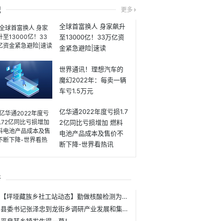
融
更多
全球首富换人 身家飙升
至13000亿！33万亿资
金紧急避险|速读
世界通讯！理想汽车的
魔幻2022年：每卖一辆
车亏1.5万元
亿华通2022年度亏损1.7
2亿同比亏损增加 燃料
电池产品成本及售价不
断下降-世界看热讯
行
【坪垭藏族乡社工站动态】勤做核酸检测为老人身体健康保驾护航
县委书记张泽忠到龙街乡调研产业发展和集镇搬迁工作