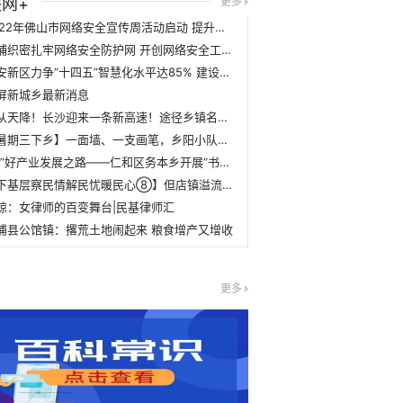
更多
网+
2022年佛山市网络安全宣传周活动启动 提升网络安全防护技能
黄埔织密扎牢网络安全防护网 开创网络安全工作新局面
雄安新区力争“十四五”智慧化水平达85% 建设数字化成果高效转化机制
屏新城乡最新消息
喜从天降！长沙迎来一条新高速！途径乡镇名单曝光！
【暑期三下乡】一面墙、一支画笔，乡阳小队为鱼子村添新景
“摆”好产业发展之路——仁和区务本乡开展“书记龙门阵”主题坝坝会
【下基层察民情解民忧暖民心⑧】但店镇溢流河卫生院扎实推进基本公共卫生服务和“323”攻坚行动
琼：女律师的百变舞台|民基律师汇
浦县公馆镇：撂荒土地闹起来 粮食增产又增收
口
更多