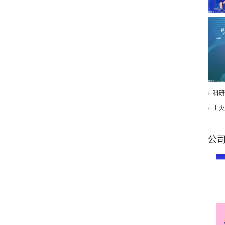
科研
上火
公