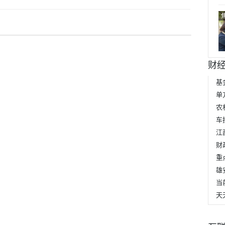
财
财
雄