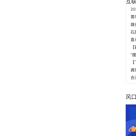
互联
石
龚
合
风