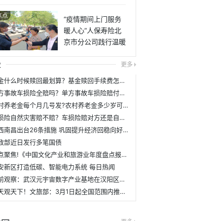
焦点
“疫情期间上门服务
暖人心”人保寿险北
京市分公司践行温暖
工程
经
更多
基金什么时候赎回最划算？基金赎回手续费怎么计算？
单方事故车损险全赔吗？单方事故车损险赔付比例是多少？
农村养老金每个月几号发?农村养老金多少岁可以领取？
车损险自然灾害赔不赔？车损险赔对方还是自己？
江西南昌出台26条措施 巩固提升经济回稳向好态势 天天热点
政部近日发行多笔国债
重点聚焦!《中国文化产业和旅游业年度盘点报告（2022）》在京发布
安新区打造低碳、智能电力系统 每日热闻
当前观察：武汉元宇宙数字产业基地在汉阳区揭牌
天天观天下！文旅部：3月1日起全国范围内推行应用文旅市场涉企电子证照