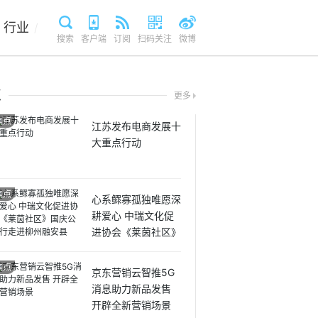
行业
/
搜索
客户端
订阅
扫码关注
微博
点
更多
焦点
江苏发布电商发展十
大重点行动
焦点
心系鳏寡孤独唯愿深
耕爱心 中瑞文化促
进协会《莱茵社区》
国庆公益行走进柳州
融安县
焦点
京东营销云智推5G
消息助力新品发售
开辟全新营销场景