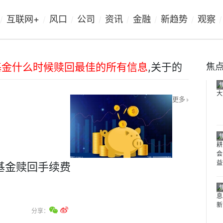
互联网+
风口
公司
资讯
金融
新趋势
观察
/
/
/
/
/
/
/
/
基金什么时候赎回最佳的所有信息
,关于
的
焦
更多
基金赎回手续费
分享：