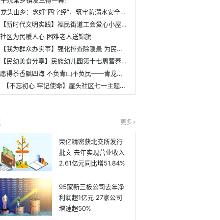
平泉某乡镇发生得一幕！
龙头山乡：念好“四字经”，筑牢防溺水安全防护墙
【新时代文明实践】福民街道工会爱心小屋开业啦！
社区为民暖人心 困难老人送锦旗
【我为群众办实事】强化排查除隐患 为民服务保平安
【民幼美食分享】民族幼儿园第十七周营养食谱
愿得茶香飘四海 不负青山不负民——青龙乡副乡长、西林村党委书记、村委会主任胡之文典型事迹
【不忘初心 牢记使命】崖头社区七一主题党日活动
点
更多
荣亿精密获北交所发行
批文 去年实现营业收入
2.61亿元同比增51.84%
95家新三板公司去年净
利润超1亿元 27家公司
增速超50%